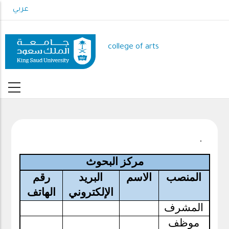
Skip
عربي
to
main
content
college of arts
.
مركز البحوث
المنصب
الاسم
البريد
رقم
الإلكتروني
الهاتف
المشرف
موظف