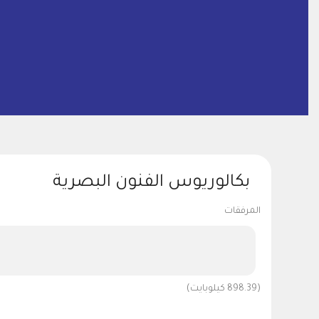
بكالوريوس الفنون البصرية
المرفقات
(898.39 كيلوبايت)